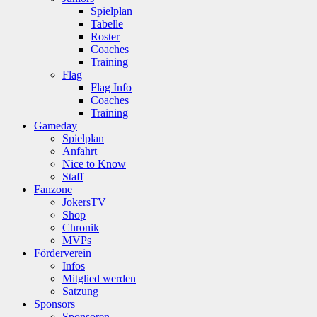
Spielplan
Tabelle
Roster
Coaches
Training
Flag
Flag Info
Coaches
Training
Gameday
Spielplan
Anfahrt
Nice to Know
Staff
Fanzone
JokersTV
Shop
Chronik
MVPs
Förderverein
Infos
Mitglied werden
Satzung
Sponsors
Sponsoren