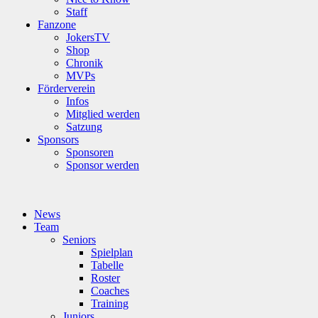
Staff
Fanzone
JokersTV
Shop
Chronik
MVPs
Förderverein
Infos
Mitglied werden
Satzung
Sponsors
Sponsoren
Sponsor werden
News
Team
Seniors
Spielplan
Tabelle
Roster
Coaches
Training
Juniors