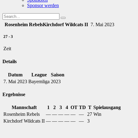
Sponsor werden
Rosenheim Rebels
Kirchdorf Wildcats II
7. Mai 2023
27
-
3
Zeit
Details
Datum
League
Saison
7. Mai 2023
Bayernliga
2023
Ergebnisse
Mannschaft
1
2
3
4
OT
TD
T
Spielausgang
Rosenheim Rebels
—
—
—
—
—
—
27
Win
Kirchdorf Wildcats II
—
—
—
—
—
—
3