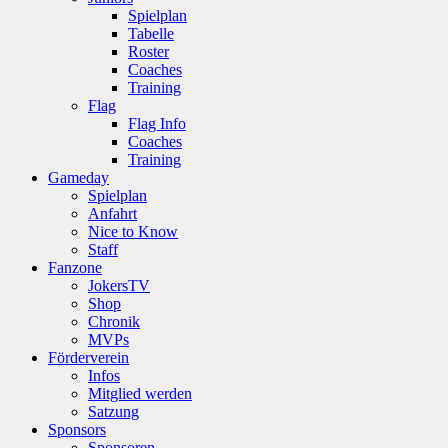
Spielplan
Tabelle
Roster
Coaches
Training
Flag
Flag Info
Coaches
Training
Gameday
Spielplan
Anfahrt
Nice to Know
Staff
Fanzone
JokersTV
Shop
Chronik
MVPs
Förderverein
Infos
Mitglied werden
Satzung
Sponsors
Sponsoren