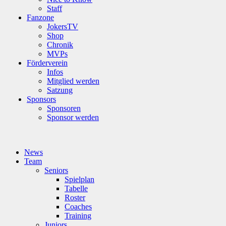
Staff
Fanzone
JokersTV
Shop
Chronik
MVPs
Förderverein
Infos
Mitglied werden
Satzung
Sponsors
Sponsoren
Sponsor werden
News
Team
Seniors
Spielplan
Tabelle
Roster
Coaches
Training
Juniors