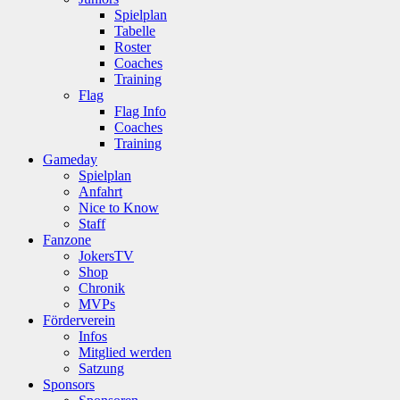
Spielplan
Tabelle
Roster
Coaches
Training
Flag
Flag Info
Coaches
Training
Gameday
Spielplan
Anfahrt
Nice to Know
Staff
Fanzone
JokersTV
Shop
Chronik
MVPs
Förderverein
Infos
Mitglied werden
Satzung
Sponsors