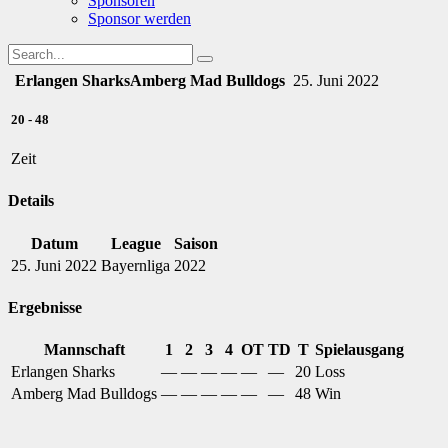
Sponsoren
Sponsor werden
Erlangen Sharks
Amberg Mad Bulldogs
25. Juni 2022
20
-
48
Zeit
Details
Datum
League
Saison
25. Juni 2022
Bayernliga
2022
Ergebnisse
Mannschaft
1
2
3
4
OT
TD
T
Spielausgang
Erlangen Sharks
—
—
—
—
—
—
20
Loss
Amberg Mad Bulldogs
—
—
—
—
—
—
48
Win