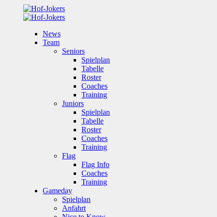
News
Team
Seniors
Spielplan
Tabelle
Roster
Coaches
Training
Juniors
Spielplan
Tabelle
Roster
Coaches
Training
Flag
Flag Info
Coaches
Training
Gameday
Spielplan
Anfahrt
Nice to Know