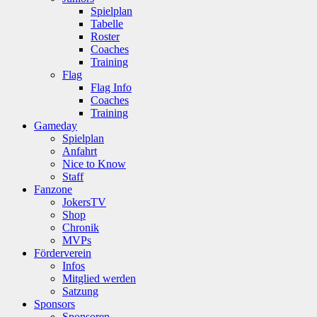
Spielplan
Tabelle
Roster
Coaches
Training
Flag
Flag Info
Coaches
Training
Gameday
Spielplan
Anfahrt
Nice to Know
Staff
Fanzone
JokersTV
Shop
Chronik
MVPs
Förderverein
Infos
Mitglied werden
Satzung
Sponsors
Sponsoren