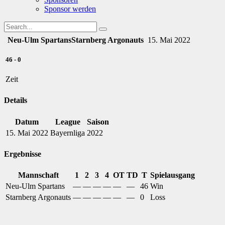
Sponsor werden
Neu-Ulm Spartans
Starnberg Argonauts
15. Mai 2022
46
-
0
Zeit
Details
Datum
League
Saison
15. Mai 2022
Bayernliga
2022
Ergebnisse
Mannschaft
1
2
3
4
OT
TD
T
Spielausgang
Neu-Ulm Spartans
—
—
—
—
—
—
46
Win
Starnberg Argonauts
—
—
—
—
—
—
0
Loss