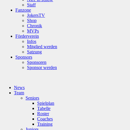
Staff
Fanzone
JokersTV
Shop
Chronik
MVPs
Förderverein
Infos
Mitglied werden
Satzung
Sponsors
Sponsoren
Sponsor werden
News
Team
Seniors
Spielplan
Tabelle
Roster
Coaches
Training
Juniors