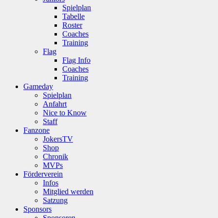
Spielplan
Tabelle
Roster
Coaches
Training
Flag
Flag Info
Coaches
Training
Gameday
Spielplan
Anfahrt
Nice to Know
Staff
Fanzone
JokersTV
Shop
Chronik
MVPs
Förderverein
Infos
Mitglied werden
Satzung
Sponsors
Sponsoren