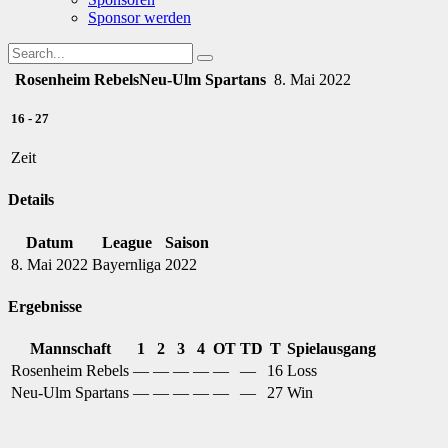
Sponsor werden
Rosenheim Rebels
Neu-Ulm Spartans
8. Mai 2022
16
-
27
Zeit
Details
Datum
League
Saison
8. Mai 2022
Bayernliga
2022
Ergebnisse
Mannschaft
1
2
3
4
OT
TD
T
Spielausgang
Rosenheim Rebels
—
—
—
—
—
—
16
Loss
Neu-Ulm Spartans
—
—
—
—
—
—
27
Win