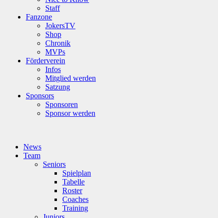
Staff
Fanzone
JokersTV
Shop
Chronik
MVPs
Förderverein
Infos
Mitglied werden
Satzung
Sponsors
Sponsoren
Sponsor werden
News
Team
Seniors
Spielplan
Tabelle
Roster
Coaches
Training
Juniors