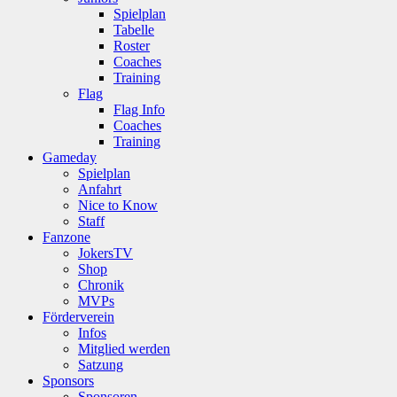
Spielplan
Tabelle
Roster
Coaches
Training
Flag
Flag Info
Coaches
Training
Gameday
Spielplan
Anfahrt
Nice to Know
Staff
Fanzone
JokersTV
Shop
Chronik
MVPs
Förderverein
Infos
Mitglied werden
Satzung
Sponsors
Sponsoren