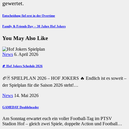
gewertet.
Beitragsnavigation
Previous
Entscheidung fiel erst in der Overtime
Post
Next
Family & Friends Day – 30 Jahre Hof Jokers
Post
You May Also Like
News
6. April 2026
🏈 Hof Jokers Schedule 2026
🏈🃏 SPIELPLAN 2026 – HOF JOKERS 🔥 Endlich ist es soweit –
der Spielplan für die Saison 2026 steht!…
News
14. Mai 2026
GAMEDAY Doubleheader
Am Sonntag erwartet euch ein voller Football-Tag im PTSV
Stadion Hof – gleich zwei Spiele, doppelte Action und Football…