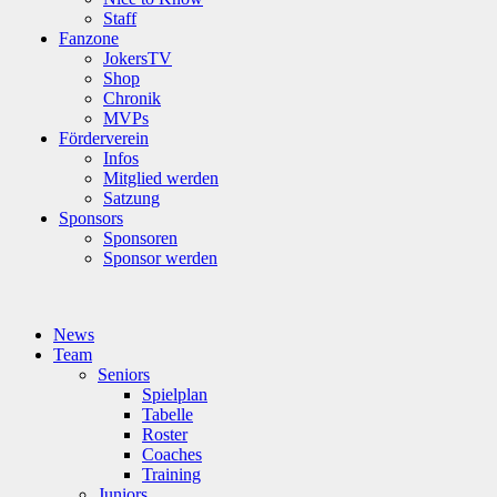
Staff
Fanzone
JokersTV
Shop
Chronik
MVPs
Förderverein
Infos
Mitglied werden
Satzung
Sponsors
Sponsoren
Sponsor werden
News
Team
Seniors
Spielplan
Tabelle
Roster
Coaches
Training
Juniors