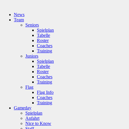
News
Team
Seniors
Spielplan
Tabelle
Roster
Coaches
Training
Juniors
Spielplan
Tabelle
Roster
Coaches
Training
Flag
Flag Info
Coaches
Training
Gameday
Spielplan
Anfahrt
Nice to Know
Staff