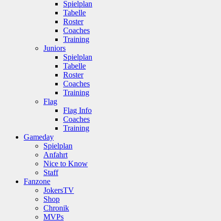
Spielplan
Tabelle
Roster
Coaches
Training
Juniors
Spielplan
Tabelle
Roster
Coaches
Training
Flag
Flag Info
Coaches
Training
Gameday
Spielplan
Anfahrt
Nice to Know
Staff
Fanzone
JokersTV
Shop
Chronik
MVPs