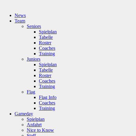
News
Team
Seniors
Spielplan
Tabelle
Roster
Coaches
Training
Juniors
Spielplan
Tabelle
Roster
Coaches
Training
Flag
Flag Info
Coaches
Training
Gameday
Spielplan
Anfahrt
Nice to Know
Staff