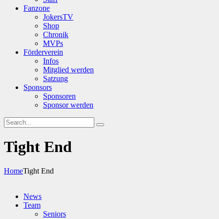
Fanzone
JokersTV
Shop
Chronik
MVPs
Förderverein
Infos
Mitglied werden
Satzung
Sponsors
Sponsoren
Sponsor werden
Tight End
Home
Tight End
News
Team
Seniors