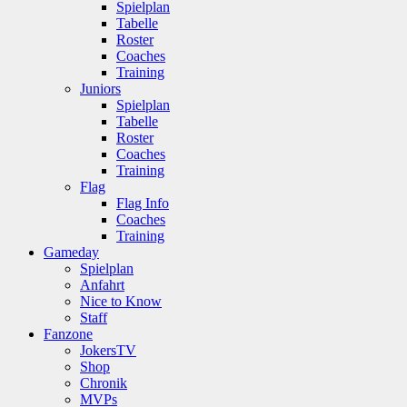
Spielplan
Tabelle
Roster
Coaches
Training
Juniors
Spielplan
Tabelle
Roster
Coaches
Training
Flag
Flag Info
Coaches
Training
Gameday
Spielplan
Anfahrt
Nice to Know
Staff
Fanzone
JokersTV
Shop
Chronik
MVPs