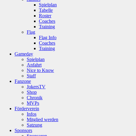
Spielplan
Tabelle
Roster
Coaches
Training
Flag
Flag Info
Coaches
Training
Gameday
Spielplan
Anfahrt
Nice to Know
Staff
Fanzone
JokersTV
Shop
Chronik
MVPs
Förderverein
Infos
Mitglied werden
Satzung
Sponsors
Sponsoren