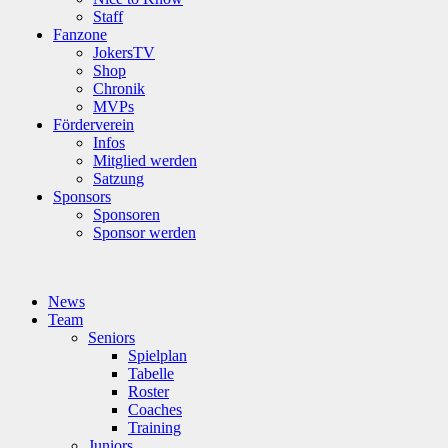
Staff
Fanzone
JokersTV
Shop
Chronik
MVPs
Förderverein
Infos
Mitglied werden
Satzung
Sponsors
Sponsoren
Sponsor werden
News
Team
Seniors
Spielplan
Tabelle
Roster
Coaches
Training
Juniors