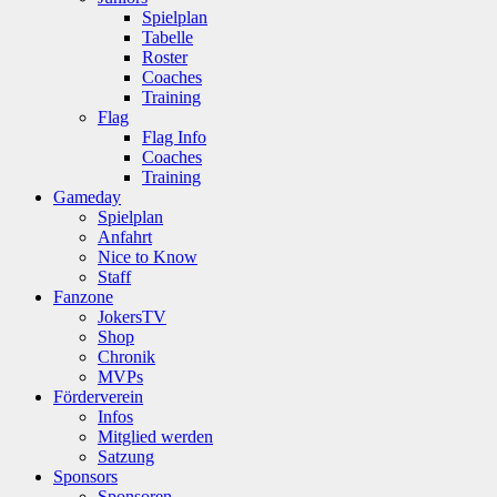
Spielplan
Tabelle
Roster
Coaches
Training
Flag
Flag Info
Coaches
Training
Gameday
Spielplan
Anfahrt
Nice to Know
Staff
Fanzone
JokersTV
Shop
Chronik
MVPs
Förderverein
Infos
Mitglied werden
Satzung
Sponsors
Sponsoren