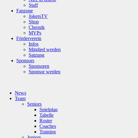
Staff
Fanzone
JokersTV
Shop
Chronik
MVPs
Förderverein
Infos
Mitglied werden
Satzung
Sponsors
Sponsoren
Sponsor werden
News
Team
Seniors
Spielplan
Tabelle
Roster
Coaches
Training
Juniors