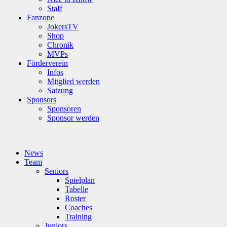
Staff
Fanzone
JokersTV
Shop
Chronik
MVPs
Förderverein
Infos
Mitglied werden
Satzung
Sponsors
Sponsoren
Sponsor werden
News
Team
Seniors
Spielplan
Tabelle
Roster
Coaches
Training
Juniors