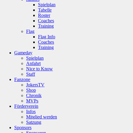
Spielplan
Tabelle
Roster
Coaches
Training
Flag
Flag Info
Coaches
Training
Gameday
Spielplan
Anfahrt
Nice to Know
Staff
Fanzone
JokersTV
Shop
Chronik
MVPs
Förderverein
Infos
Mitglied werden
Satzung
Sponsors
Sponsoren