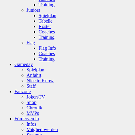
Training
Juniors
Spielplan
Tabelle
Roster
Coaches
Training
Flag
Flag Info
Coaches
Training
Gameday
Spielplan
Anfahrt
Nice to Know
Staff
Fanzone
JokersTV
Shop
Chronik
MVPs
Förderverein
Infos
Mitglied werden
Satzung