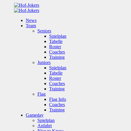
News
Team
Seniors
Spielplan
Tabelle
Roster
Coaches
Training
Juniors
Spielplan
Tabelle
Roster
Coaches
Training
Flag
Flag Info
Coaches
Training
Gameday
Spielplan
Anfahrt
Nice to Know