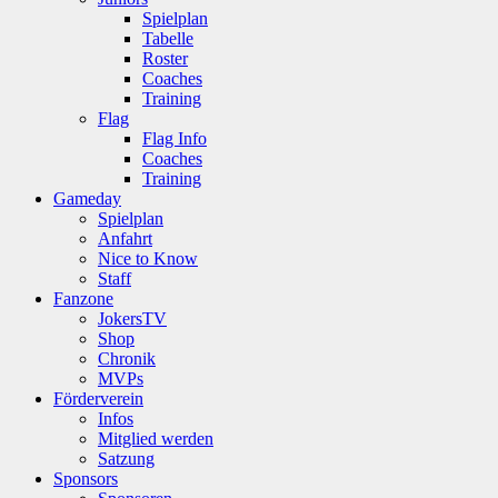
Spielplan
Tabelle
Roster
Coaches
Training
Flag
Flag Info
Coaches
Training
Gameday
Spielplan
Anfahrt
Nice to Know
Staff
Fanzone
JokersTV
Shop
Chronik
MVPs
Förderverein
Infos
Mitglied werden
Satzung
Sponsors