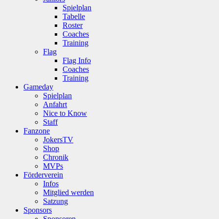
Spielplan
Tabelle
Roster
Coaches
Training
Flag
Flag Info
Coaches
Training
Gameday
Spielplan
Anfahrt
Nice to Know
Staff
Fanzone
JokersTV
Shop
Chronik
MVPs
Förderverein
Infos
Mitglied werden
Satzung
Sponsors
Sponsoren