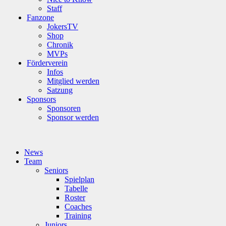
Staff
Fanzone
JokersTV
Shop
Chronik
MVPs
Förderverein
Infos
Mitglied werden
Satzung
Sponsors
Sponsoren
Sponsor werden
News
Team
Seniors
Spielplan
Tabelle
Roster
Coaches
Training
Juniors