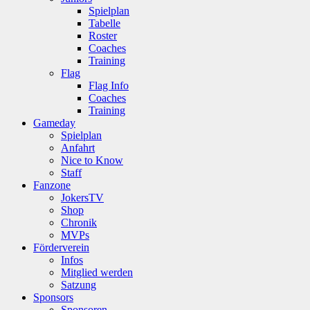
Spielplan
Tabelle
Roster
Coaches
Training
Flag
Flag Info
Coaches
Training
Gameday
Spielplan
Anfahrt
Nice to Know
Staff
Fanzone
JokersTV
Shop
Chronik
MVPs
Förderverein
Infos
Mitglied werden
Satzung
Sponsors
Sponsoren