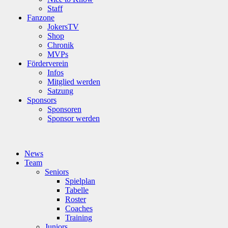
Staff
Fanzone
JokersTV
Shop
Chronik
MVPs
Förderverein
Infos
Mitglied werden
Satzung
Sponsors
Sponsoren
Sponsor werden
News
Team
Seniors
Spielplan
Tabelle
Roster
Coaches
Training
Juniors