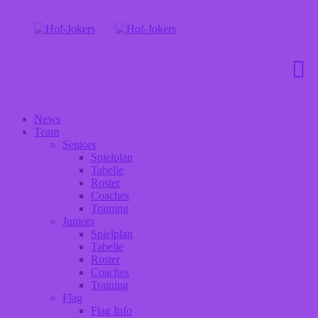
News
Team
Seniors
Spielplan
Tabelle
Roster
Coaches
Training
Juniors
Spielplan
Tabelle
Roster
Coaches
Training
Flag
Flag Info