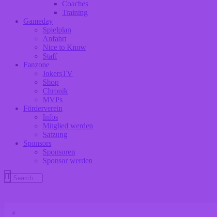
Coaches
Training
Gameday
Spielplan
Anfahrt
Nice to Know
Staff
Fanzone
JokersTV
Shop
Chronik
MVPs
Förderverein
Infos
Mitglied werden
Satzung
Sponsors
Sponsoren
Sponsor werden
#