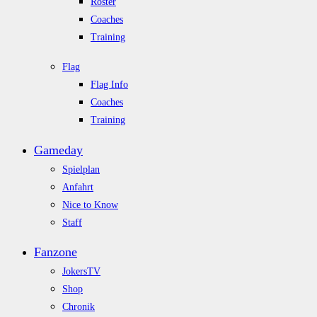
Roster
Coaches
Training
Flag
Flag Info
Coaches
Training
Gameday
Spielplan
Anfahrt
Nice to Know
Staff
Fanzone
JokersTV
Shop
Chronik