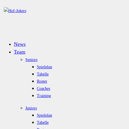
News
Team
Seniors
Spielplan
Tabelle
Roster
Coaches
Training
Juniors
Spielplan
Tabelle