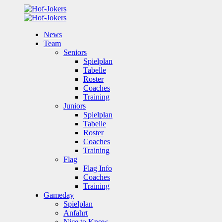
News
Team
Seniors
Spielplan
Tabelle
Roster
Coaches
Training
Juniors
Spielplan
Tabelle
Roster
Coaches
Training
Flag
Flag Info
Coaches
Training
Gameday
Spielplan
Anfahrt
Nice to Know