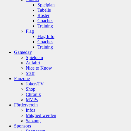
Spielplan
Tabelle
Roster
Coaches
Training
Flag
Flag Info
Coaches
Training
Gameday
Spielplan
Anfahrt
Nice to Know
Staff
Fanzone
JokersTV
Shop
Chronik
MVPs
Förderverein
Infos
Mitglied werden
Satzung
Sponsors