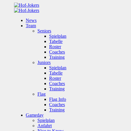
News
Team
Seniors
Spielplan
Tabelle
Roster
Coaches
Training
Juniors
Spielplan
Tabelle
Roster
Coaches
Training
Flag
Flag Info
Coaches
Training
Gameday
Spielplan
Anfahrt
Nice to Know