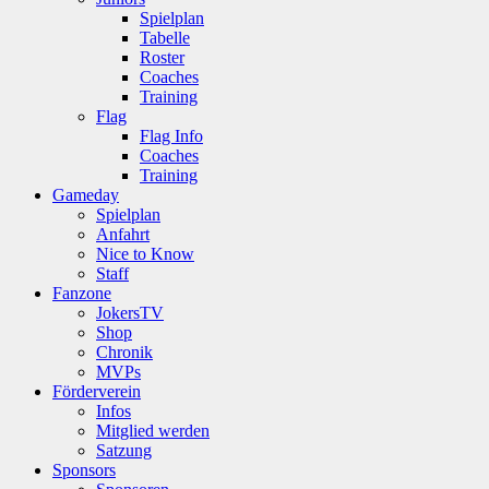
Spielplan
Tabelle
Roster
Coaches
Training
Flag
Flag Info
Coaches
Training
Gameday
Spielplan
Anfahrt
Nice to Know
Staff
Fanzone
JokersTV
Shop
Chronik
MVPs
Förderverein
Infos
Mitglied werden
Satzung
Sponsors