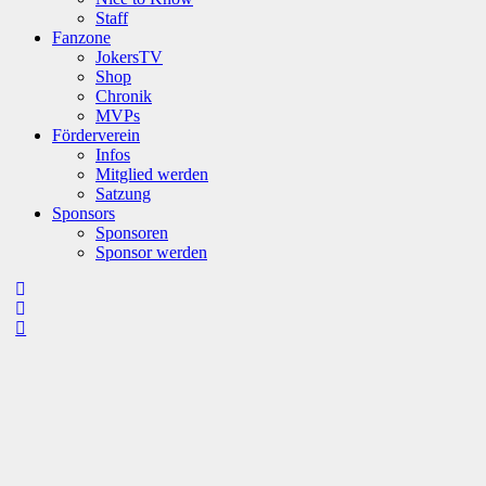
Staff
Fanzone
JokersTV
Shop
Chronik
MVPs
Förderverein
Infos
Mitglied werden
Satzung
Sponsors
Sponsoren
Sponsor werden