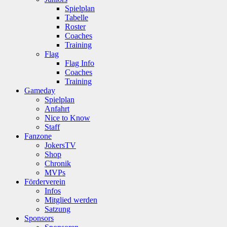
Spielplan
Tabelle
Roster
Coaches
Training
Flag
Flag Info
Coaches
Training
Gameday
Spielplan
Anfahrt
Nice to Know
Staff
Fanzone
JokersTV
Shop
Chronik
MVPs
Förderverein
Infos
Mitglied werden
Satzung
Sponsors