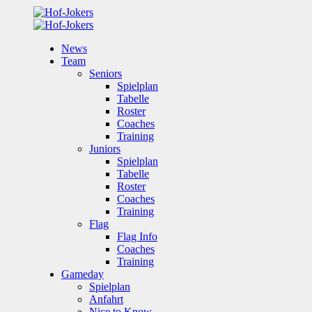
News
Team
Seniors
Spielplan
Tabelle
Roster
Coaches
Training
Juniors
Spielplan
Tabelle
Roster
Coaches
Training
Flag
Flag Info
Coaches
Training
Gameday
Spielplan
Anfahrt
Nice to Know