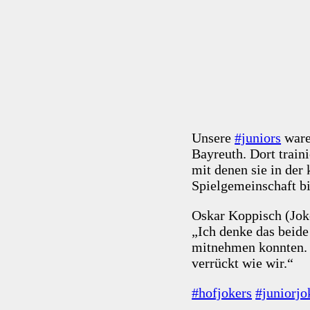
Unsere
#juniors
ware
Bayreuth. Dort train
mit denen sie in de
Spielgemeinschaft b
Oskar Koppisch (Joke
„Ich denke das beide
mitnehmen konnten. 
verrückt wie wir.“
#hofjokers
#juniorjo