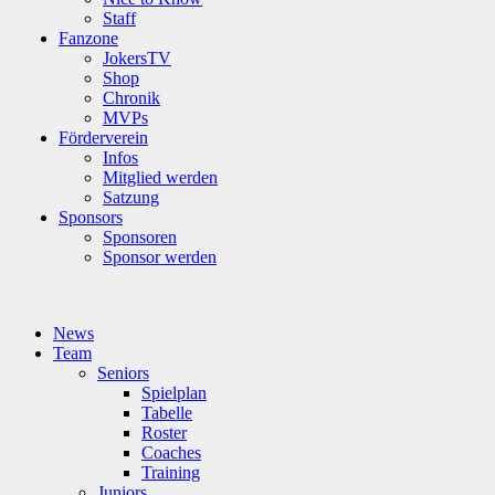
Staff
Fanzone
JokersTV
Shop
Chronik
MVPs
Förderverein
Infos
Mitglied werden
Satzung
Sponsors
Sponsoren
Sponsor werden
News
Team
Seniors
Spielplan
Tabelle
Roster
Coaches
Training
Juniors