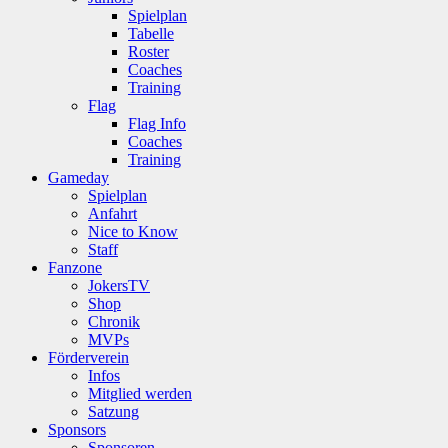
Spielplan
Tabelle
Roster
Coaches
Training
Flag
Flag Info
Coaches
Training
Gameday
Spielplan
Anfahrt
Nice to Know
Staff
Fanzone
JokersTV
Shop
Chronik
MVPs
Förderverein
Infos
Mitglied werden
Satzung
Sponsors
Sponsoren