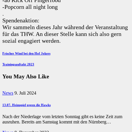
-Popcorn all night long
.
Spendenaktion:
Wir sammeln dieses Jahr während der Veranstaltung
für das THW. An dieser Stelle kann sich also gern
sozial engagiert werden.
Beitragsnavigation
Previous
Frischer Wind bei den Hof Jokers
Post
Next
Trainingsauftakt 2023
Post
You May Also Like
News
9. Juli 2024
13.07. Heimspiel gegen die Hawks
Nach der Niederlage vom letzten Sonntag gibt es keine Zeit zum
ausruhen. Bereits am Samstag kommt mit den Nürnberg…