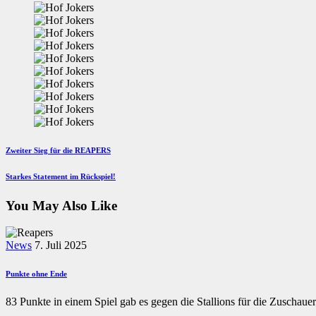
Beitragsnavigation
Previous
Zweiter Sieg für die REAPERS
Post
Next
Starkes Statement im Rückspiel!
Post
You May Also Like
News
7. Juli 2025
Punkte ohne Ende
83 Punkte in einem Spiel gab es gegen die Stallions für die Zuschaue