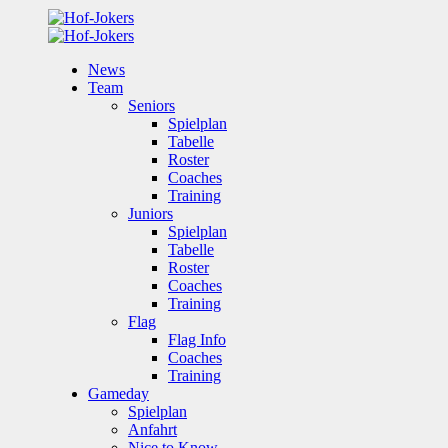
News
Team
Seniors
Spielplan
Tabelle
Roster
Coaches
Training
Juniors
Spielplan
Tabelle
Roster
Coaches
Training
Flag
Flag Info
Coaches
Training
Gameday
Spielplan
Anfahrt
Nice to Know