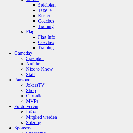
Spielplan
Tabelle
Roster
Coaches
Training
Flag
Flag Info
Coaches
Training
Gameday
Spielplan
Anfahrt
Nice to Know
Staff
Fanzone
JokersTV
Shop
Chronik
MVPs
Förderverein
Infos
Mitglied werden
Satzung
Sponsors