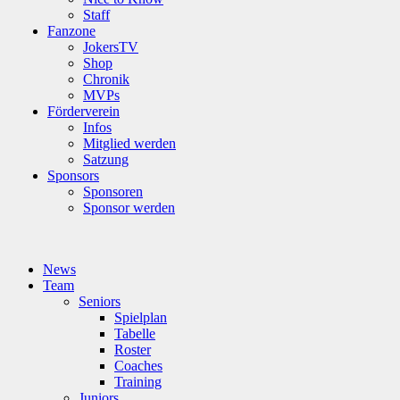
Staff
Fanzone
JokersTV
Shop
Chronik
MVPs
Förderverein
Infos
Mitglied werden
Satzung
Sponsors
Sponsoren
Sponsor werden
News
Team
Seniors
Spielplan
Tabelle
Roster
Coaches
Training
Juniors