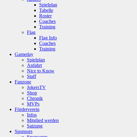
Spielplan
Tabelle
Roster
Coaches
Training
Flag
Flag Info
Coaches
Training
Gameday
Spielplan
Anfahrt
Nice to Know
Staff
Fanzone
JokersTV
Shop
Chronik
MVPs
Förderverein
Infos
Mitglied werden
Satzung
Sponsors
Sponsoren