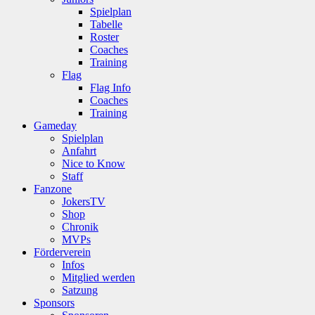
Spielplan
Tabelle
Roster
Coaches
Training
Flag
Flag Info
Coaches
Training
Gameday
Spielplan
Anfahrt
Nice to Know
Staff
Fanzone
JokersTV
Shop
Chronik
MVPs
Förderverein
Infos
Mitglied werden
Satzung
Sponsors