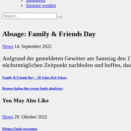
Sponsoren
Sponsor werden
Absage: Family & Friends Day
News
14. September 2022
Aufgrund der gemeldeten Gewitter am Samstag den 17
nächstmöglichen Zeitpunkt nachholen und hoffen, dass
Beitragsnavigation
Previous
Family & Friends Day – 30 Jahre Hof Jokers
Post
Next
Reapers haben ihre ersten Spiele absolviert
Post
You May Also Like
News
29. Oktober 2022
Kleines Finale gewonnen