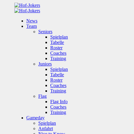
News
Team
Seniors
Spielplan
Tabelle
Roster
Coaches
Training
Juniors
Spielplan
Tabelle
Roster
Coaches
Training
Flag
Flag Info
Coaches
Training
Gameday
Spielplan
Anfahrt
Nice to Know